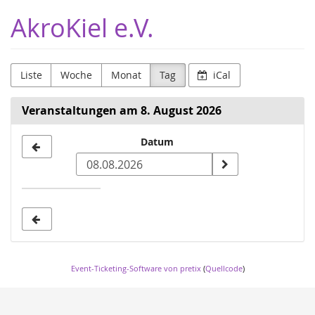
Zum
AkroKiel e.V.
Haupt-
Inhalt
springen
Liste
Woche
Monat
Tag
iCal
Veranstaltungen am 8. August 2026
Datum
Datum
zur
Anzeige
auswählen
Event-Ticketing-Software von pretix
(
Quellcode
)