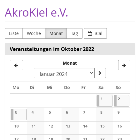
Zum
AkroKiel e.V.
Haupt-
Inhalt
springen
Liste
Woche
Monat
Tag
iCal
Veranstaltungen im Oktober 2022
Monat
Monat
zur
Anzeige
Montag
Dienstag
Mittwoch
Donnerstag
Freitag
Samstag
Sonntag
Mo
Di
Mi
Do
Fr
Sa
So
auswählen
Kalender
01.10.2022
(1 Veranstaltung)
02.10.2022
(1 Veranst
1
2
03.10.2022
(1 Veranstaltung)
4
5
6
7
8
9
3
10
11
12
13
14
15
16
17
18
19
20
21
22
23