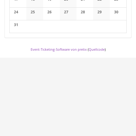
24
25
26
27
28
29
30
31
Event-Ticketing-Software von pretix
(
Quellcode
)