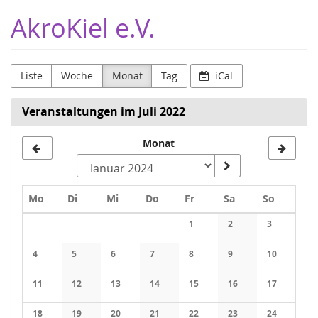
Zum
AkroKiel e.V.
Haupt-
Inhalt
springen
Liste
Woche
Monat
Tag
iCal
Veranstaltungen im Juli 2022
Monat
Monat
zur
Anzeige
Montag
Dienstag
Mittwoch
Donnerstag
Freitag
Samstag
Sonntag
Mo
Di
Mi
Do
Fr
Sa
So
auswählen
Kalender
1
2
3
4
5
6
7
8
9
10
11
12
13
14
15
16
17
18
19
20
21
22
23
24